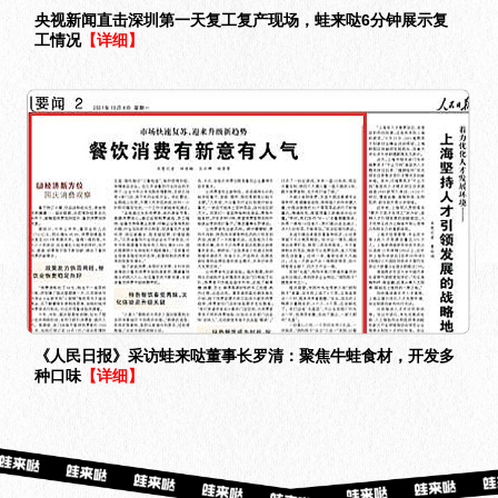
央视新闻直击深圳第一天复工复产现场，蛙来哒6分钟展示复
工情况
【详细】
《人民日报》采访蛙来哒董事长罗清：聚焦牛蛙食材，开发多
种口味
【详细】