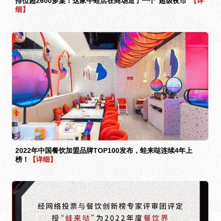
排位超2600多桌！这家牛蛙店在商场造了一个“超级夜市”
【详
细】
2022年中国餐饮加盟品牌TOP100发布，蛙来哒连续4年上
榜！
【详细】