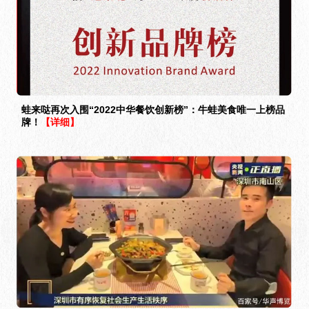
蛙来哒再次入围“2022中华餐饮创新榜”：牛蛙美食唯一上榜品
牌！
【详细】