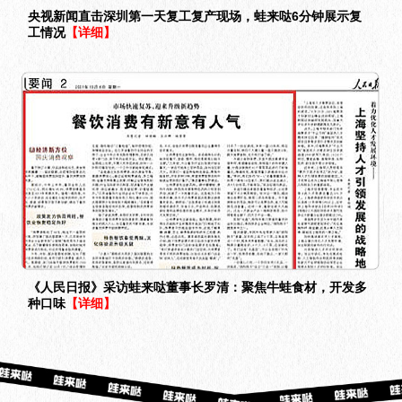
央视新闻直击深圳第一天复工复产现场，蛙来哒6分钟展示复
工情况
【详细】
《人民日报》采访蛙来哒董事长罗清：聚焦牛蛙食材，开发多
种口味
【详细】