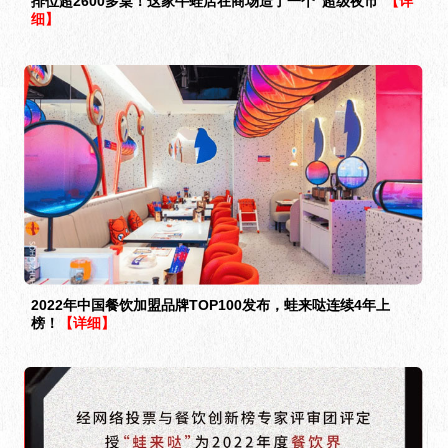
排位超2600多桌！这家牛蛙店在商场造了一个“超级夜市”
【详
细】
2022年中国餐饮加盟品牌TOP100发布，蛙来哒连续4年上
榜！
【详细】