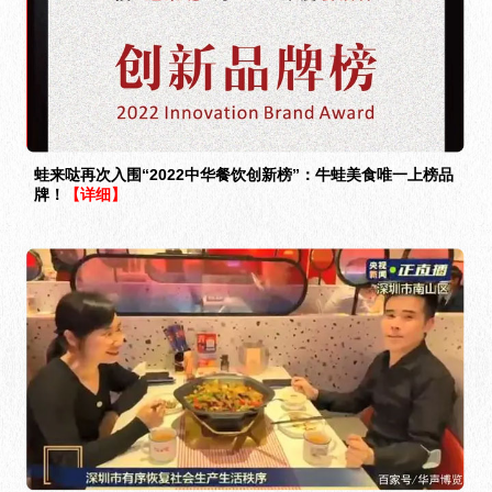
蛙来哒再次入围“2022中华餐饮创新榜”：牛蛙美食唯一上榜品
牌！
【详细】