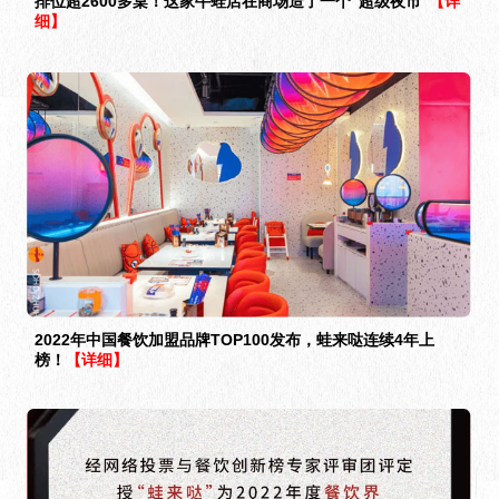
排位超2600多桌！这家牛蛙店在商场造了一个“超级夜市”
【详
细】
2022年中国餐饮加盟品牌TOP100发布，蛙来哒连续4年上
榜！
【详细】