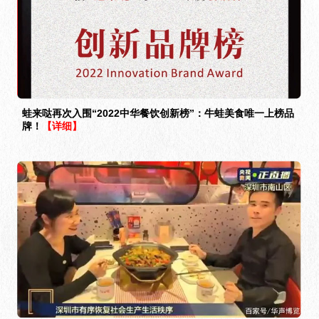
蛙来哒再次入围“2022中华餐饮创新榜”：牛蛙美食唯一上榜品
牌！
【详细】