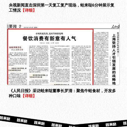
央视新闻直击深圳第一天复工复产现场，蛙来哒6分钟展示复
工情况
【详细】
《人民日报》采访蛙来哒董事长罗清：聚焦牛蛙食材，开发多
种口味
【详细】