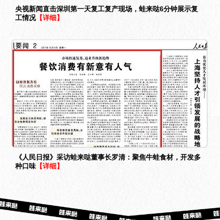
央视新闻直击深圳第一天复工复产现场，蛙来哒6分钟展示复
工情况
【详细】
《人民日报》采访蛙来哒董事长罗清：聚焦牛蛙食材，开发多
种口味
【详细】