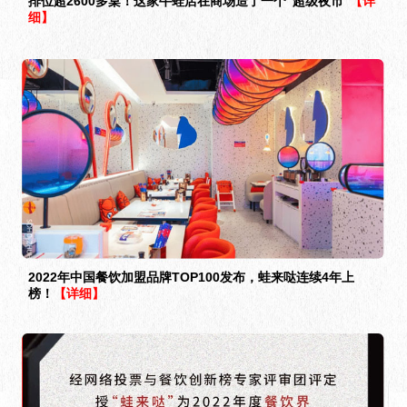
排位超2600多桌！这家牛蛙店在商场造了一个“超级夜市”
【详
细】
2022年中国餐饮加盟品牌TOP100发布，蛙来哒连续4年上
榜！
【详细】