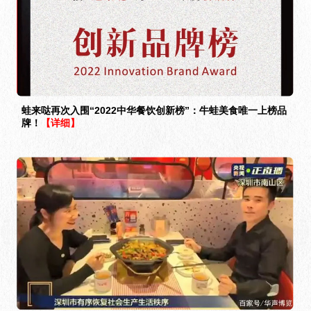
蛙来哒再次入围“2022中华餐饮创新榜”：牛蛙美食唯一上榜品
牌！
【详细】