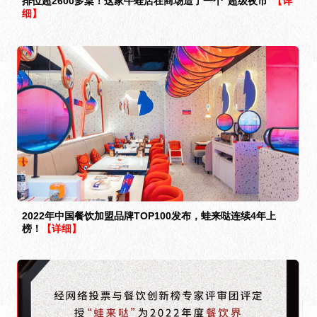
排位超2600多桌！这家牛蛙店在商场造了一个“超级夜市”
【详
细】
2022年中国餐饮加盟品牌TOP100发布，蛙来哒连续4年上
榜！
【详细】