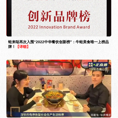
蛙来哒再次入围“2022中华餐饮创新榜”：牛蛙美食唯一上榜品
牌！
【详细】