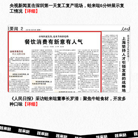
央视新闻直击深圳第一天复工复产现场，蛙来哒6分钟展示复
工情况
【详细】
《人民日报》采访蛙来哒董事长罗清：聚焦牛蛙食材，开发多
种口味
【详细】