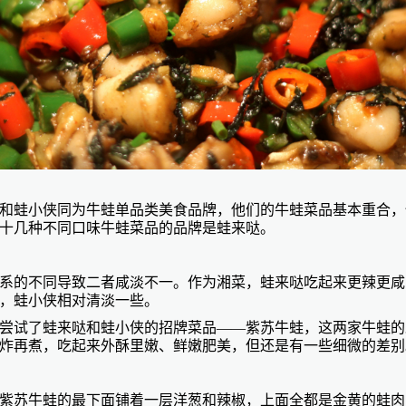
和蛙小侠同为牛蛙单品类美食品牌，他们的牛蛙菜品基本重合，
十几种不同口味牛蛙菜品的品牌是蛙来哒。
系的不同导致二者咸淡不一。作为湘菜，蛙来哒吃起来更辣更咸
，蛙小侠相对清淡一些。
尝试了蛙来哒和蛙小侠的招牌菜品
——紫苏牛蛙，这两家牛蛙的
炸再煮，吃起来外酥里嫩、鲜嫩肥美，但还是有一些细微的差别
紫苏牛蛙的最下面铺着一层洋葱和辣椒，上面全都是金黄的蛙肉