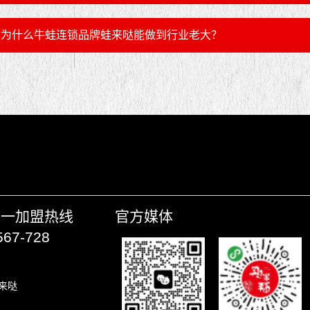
为什么牛蛙连锁品牌蛙来哒能做到行业老大？
唯一加盟热线
官方媒体
567-728
来哒