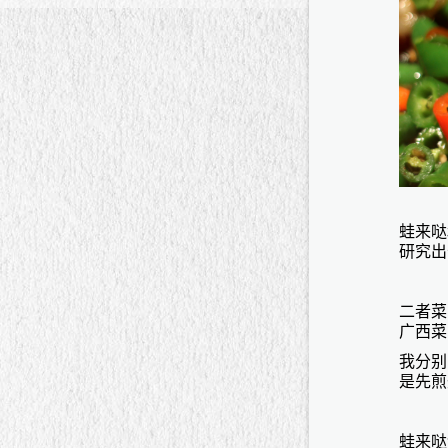
蛙来哒
研究出
二者菜
广西菜
我分别
是先煎
蛙来哒