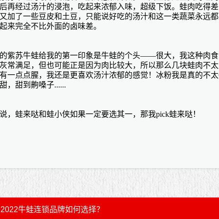
后再经过汤汁的浸泡，吃起来浓郁入味，超级下饭。蛙肉吃得差
又加了一些豆皮和土豆，只能说好吃的汤汁和这一类蔬菜永远都
起来完全不比外面的卤味差。
的紫苏牛蛙给我的第一印象是牛蛙的个头
——很大，我这种肉食
灰常满足，但也可能正是因为肉比较大，所以那么几块蛙肉不太
有一点点腥，我还是更喜欢汤汁浓郁的感觉！冰粉我是真的不太
，甜到齁嗓子......
说，蛙来哒和蛙小侠如果一定要选其一，那我
pick蛙来哒！
2022牛蛙连锁品牌如何选择？