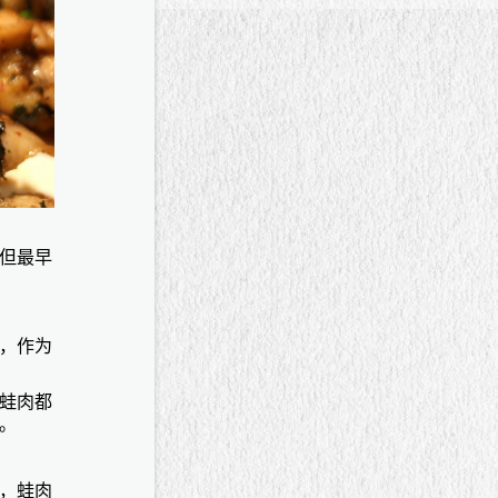
但最早
，作为
蛙肉都
。
，蛙肉