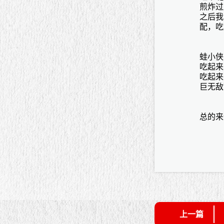
煎炸过
之后我
配，吃
蛙小侠
吃起来
吃起来
巨无敌甜
总的来
上一篇