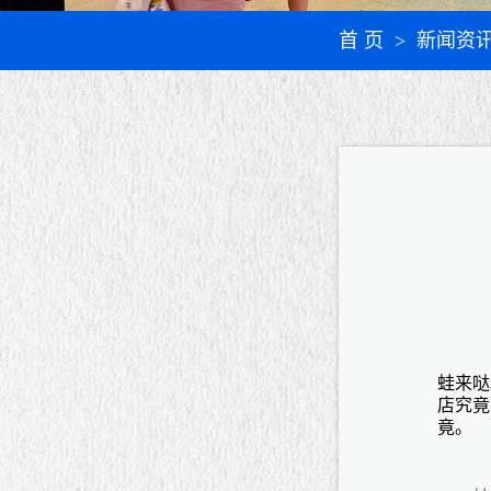
首 页
> 新闻资
蛙来哒
店究竟
竟。