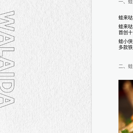
一、
蛙
蛙来哒
蛙来哒
首创十
蛙小侠
多款铁
二、
蛙