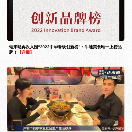
蛙来哒再次入围“2022中华餐饮创新榜”：牛蛙美食唯一上榜品
牌！
【详细】