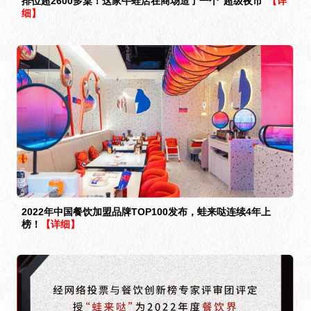
排位超2600多桌！这家牛蛙店在商场造了一个“超级夜市”
【详
细】
2022年中国餐饮加盟品牌TOP100发布，蛙来哒连续4年上
榜！
【详细】