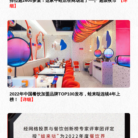
排位超2600多桌！这家牛蛙店在商场造了一个“超级夜市”
【详
细】
2022年中国餐饮加盟品牌TOP100发布，蛙来哒连续4年上
榜！
【详细】