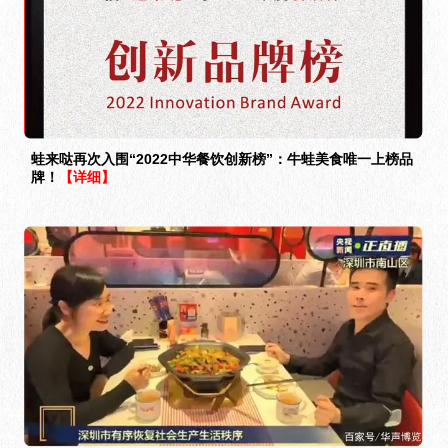
蛙来哒再次入围“2022中华餐饮创新榜”：牛蛙美食唯一上榜品
牌！
【详细】