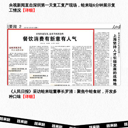
央视新闻直击深圳第一天复工复产现场，蛙来哒6分钟展示复
工情况
【详细】
《人民日报》采访蛙来哒董事长罗清：聚焦牛蛙食材，开发多
种口味
【详细】