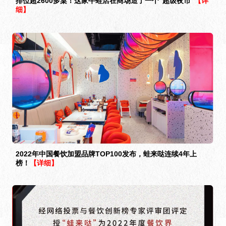
排位超2600多桌！这家牛蛙店在商场造了一个“超级夜市”
【详
细】
2022年中国餐饮加盟品牌TOP100发布，蛙来哒连续4年上
榜！
【详细】