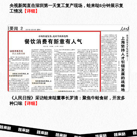
央视新闻直击深圳第一天复工复产现场，蛙来哒6分钟展示复
工情况
【详细】
《人民日报》采访蛙来哒董事长罗清：聚焦牛蛙食材，开发多
种口味
【详细】