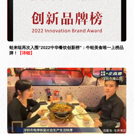
蛙来哒再次入围“2022中华餐饮创新榜”：牛蛙美食唯一上榜品
牌！
【详细】