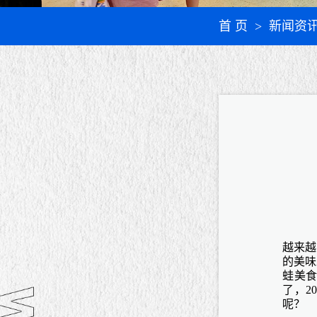
首 页
> 新闻资
越来越
的美味
蛙美
了，
2
呢？