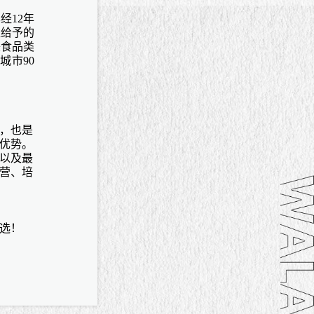
已经
12年
盟给予的
美食品类
城市90
，也是
优势。
以及最
营、培
之选！