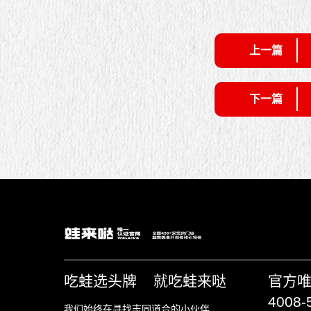
上一篇
下一篇
吃蛙选头牌 就吃蛙来哒
官方
4008-
我们始终在寻找志同道合的小伙伴