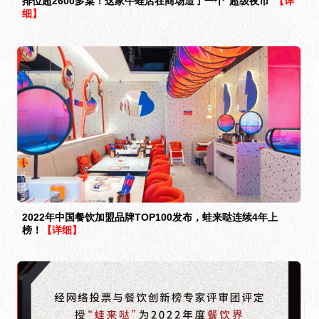
排位超2600多桌！这家牛蛙店在商场造了一个“超级夜市”
【详
细】
2022年中国餐饮加盟品牌TOP100发布，蛙来哒连续4年上
榜！
【详细】