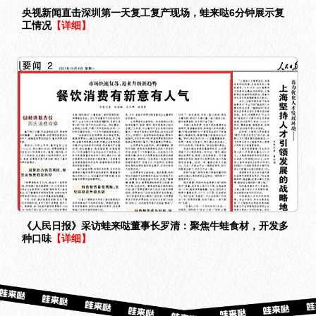
央视新闻直击深圳第一天复工复产现场，蛙来哒6分钟展示复
工情况
【详细】
《人民日报》采访蛙来哒董事长罗清：聚焦牛蛙食材，开发多
种口味
【详细】