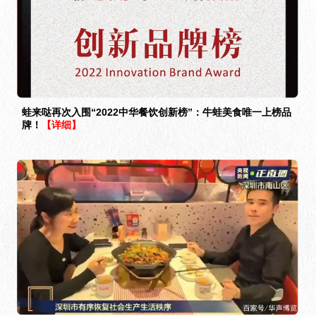
蛙来哒再次入围“2022中华餐饮创新榜”：牛蛙美食唯一上榜品
牌！
【详细】