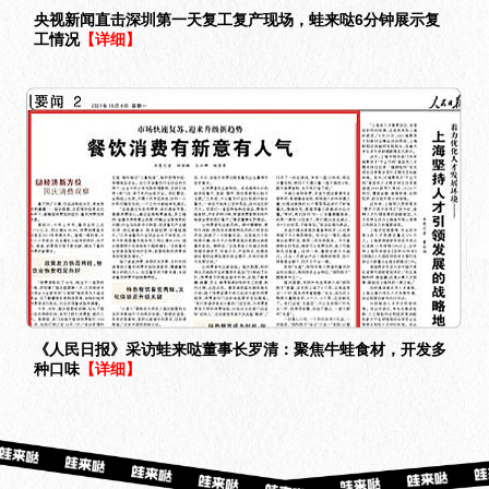
央视新闻直击深圳第一天复工复产现场，蛙来哒6分钟展示复
工情况
【详细】
《人民日报》采访蛙来哒董事长罗清：聚焦牛蛙食材，开发多
种口味
【详细】