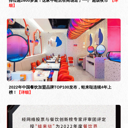
排位超2600多桌！这家牛蛙店在商场造了一个“超级夜市”
【详
细】
2022年中国餐饮加盟品牌TOP100发布，蛙来哒连续4年上
榜！
【详细】