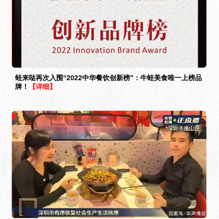
蛙来哒再次入围“2022中华餐饮创新榜”：牛蛙美食唯一上榜品
牌！
【详细】