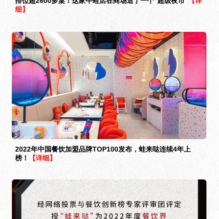
排位超2600多桌！这家牛蛙店在商场造了一个“超级夜市”
【详
细】
2022年中国餐饮加盟品牌TOP100发布，蛙来哒连续4年上
榜！
【详细】