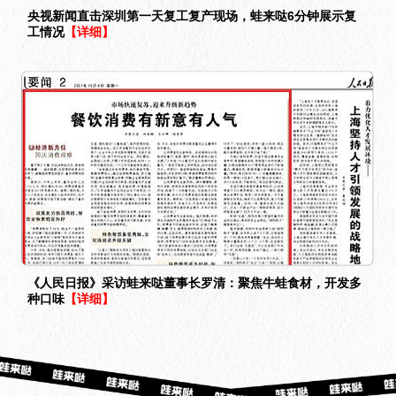
央视新闻直击深圳第一天复工复产现场，蛙来哒6分钟展示复
工情况
【详细】
《人民日报》采访蛙来哒董事长罗清：聚焦牛蛙食材，开发多
种口味
【详细】