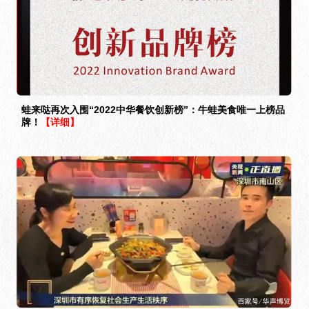
蛙来哒再次入围“2022中华餐饮创新榜”：牛蛙美食唯一上榜品
牌！
【详细】