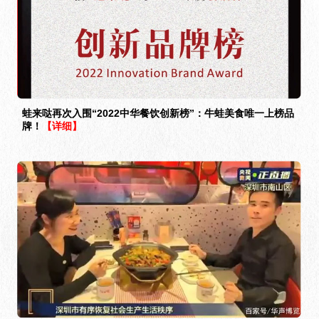
蛙来哒再次入围“2022中华餐饮创新榜”：牛蛙美食唯一上榜品
牌！
【详细】