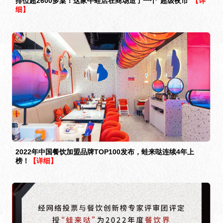
排位超2600多桌！这家牛蛙店在商场造了一个“超级夜市”
【详
细】
2022年中国餐饮加盟品牌TOP100发布，蛙来哒连续4年上
榜！
【详细】