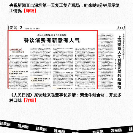
央视新闻直击深圳第一天复工复产现场，蛙来哒6分钟展示复
工情况
【详细】
《人民日报》采访蛙来哒董事长罗清：聚焦牛蛙食材，开发多
种口味
【详细】