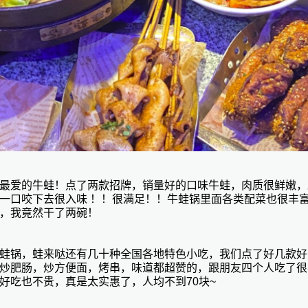
最爱的牛蛙！点了两款招牌，销量好的口味牛蛙，肉质很鲜嫩，
一口咬下去很入味
！！很满足！！牛蛙锅里面各类配菜也很丰
，我竟然干了两碗！
蛙锅，蛙来哒还有几十种全国各地特色小吃，我们点了好几款好
炒肥肠，炒方便面，烤串，味道都超赞的，跟朋友四个人吃了很
好吃也不贵，真是太实惠了，人均不到
70块~