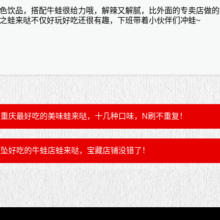
色饮品，搭配牛蛙很给力哦，解辣又解腻，比外面的专卖店做的
之蛙来哒不仅好玩好吃还很有趣，下班带着小伙伴们冲蛙
~
重庆最好吃的美味蛙来哒，十几种口味，N刷不重复！
坠好吃的牛蛙店蛙来哒，宝藏店铺没错了！