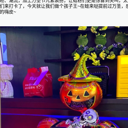
轻、潮流，加上万圣节元素装扮，让蛙粉们更是惊喜到尖叫，太
们来打卡了，今天就让我们做个孩子王
~在蛙来哒提前过万圣，
的嗨皮~