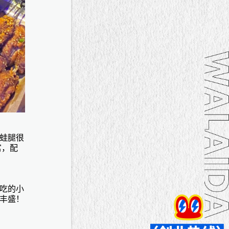
蛙腿很
富，配
吃的小
丰盛！