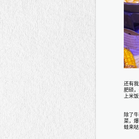
还有我
肥硕，
上米饭
除了牛
菜，爆
蛙来哒