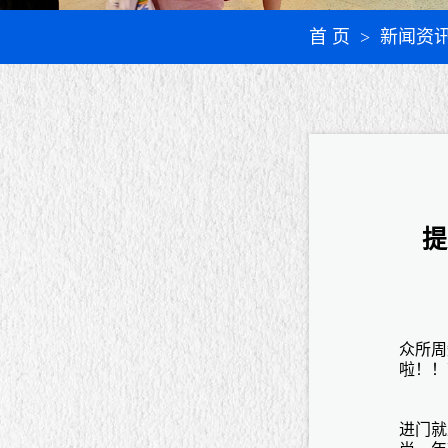
首 页
> 新闻资
提
众所周
啦！！
进门就