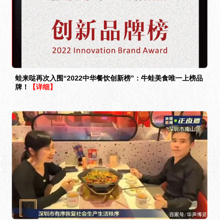
蛙来哒再次入围“2022中华餐饮创新榜”：牛蛙美食唯一上榜品
牌！
【详细】