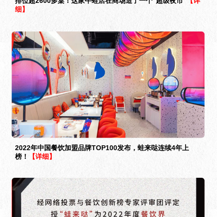
排位超2600多桌！这家牛蛙店在商场造了一个“超级夜市”
【详
细】
2022年中国餐饮加盟品牌TOP100发布，蛙来哒连续4年上
榜！
【详细】