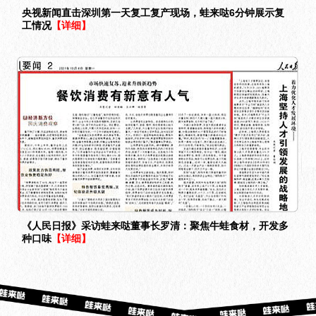
央视新闻直击深圳第一天复工复产现场，蛙来哒6分钟展示复
工情况
【详细】
《人民日报》采访蛙来哒董事长罗清：聚焦牛蛙食材，开发多
种口味
【详细】