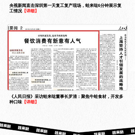
央视新闻直击深圳第一天复工复产现场，蛙来哒6分钟展示复
工情况
【详细】
《人民日报》采访蛙来哒董事长罗清：聚焦牛蛙食材，开发多
种口味
【详细】