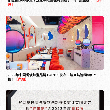
排位超2600多桌！这家牛蛙店在商场造了一个“超级夜市”
【详
细】
2022年中国餐饮加盟品牌TOP100发布，蛙来哒连续4年上
榜！
【详细】