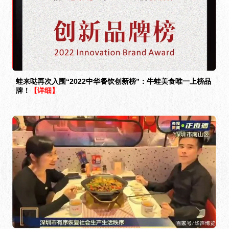
蛙来哒再次入围“2022中华餐饮创新榜”：牛蛙美食唯一上榜品
牌！
【详细】