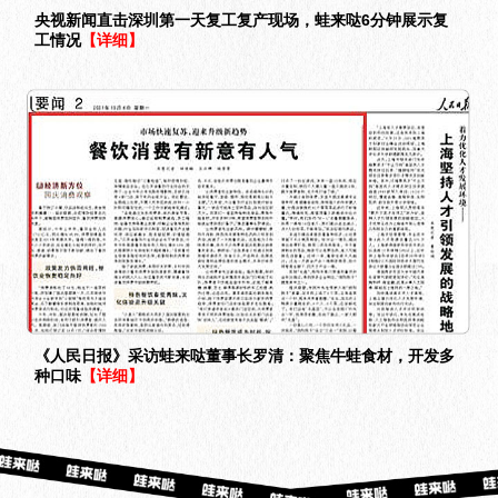
央视新闻直击深圳第一天复工复产现场，蛙来哒6分钟展示复
工情况
【详细】
《人民日报》采访蛙来哒董事长罗清：聚焦牛蛙食材，开发多
种口味
【详细】