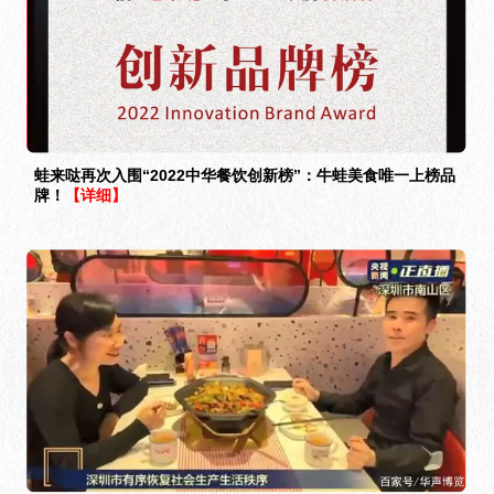
蛙来哒再次入围“2022中华餐饮创新榜”：牛蛙美食唯一上榜品
牌！
【详细】