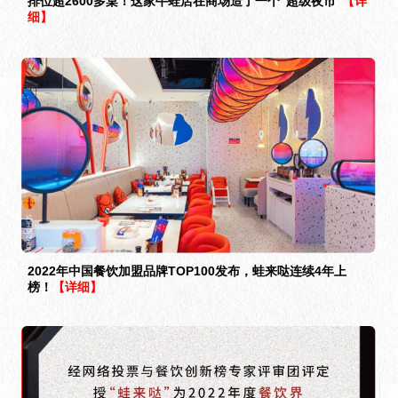
排位超2600多桌！这家牛蛙店在商场造了一个“超级夜市”
【详
细】
2022年中国餐饮加盟品牌TOP100发布，蛙来哒连续4年上
榜！
【详细】