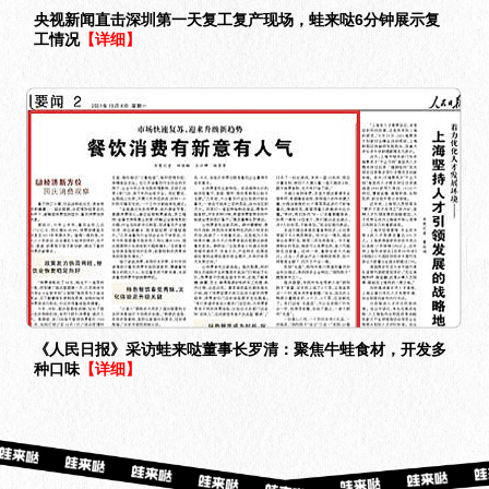
央视新闻直击深圳第一天复工复产现场，蛙来哒6分钟展示复
工情况
【详细】
《人民日报》采访蛙来哒董事长罗清：聚焦牛蛙食材，开发多
种口味
【详细】