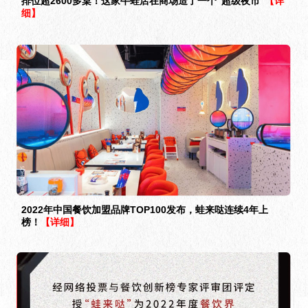
排位超2600多桌！这家牛蛙店在商场造了一个“超级夜市”
【详
细】
2022年中国餐饮加盟品牌TOP100发布，蛙来哒连续4年上
榜！
【详细】