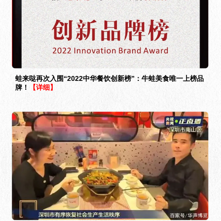
蛙来哒再次入围“2022中华餐饮创新榜”：牛蛙美食唯一上榜品
牌！
【详细】