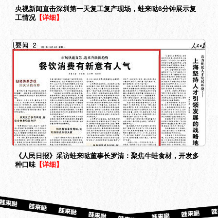
央视新闻直击深圳第一天复工复产现场，蛙来哒6分钟展示复
工情况
【详细】
《人民日报》采访蛙来哒董事长罗清：聚焦牛蛙食材，开发多
种口味
【详细】