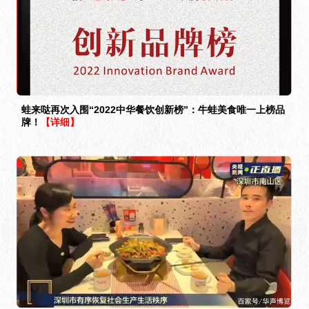
蛙来哒再次入围“2022中华餐饮创新榜”：牛蛙美食唯一上榜品
牌！
【详细】