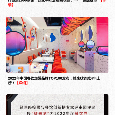
排位超2600多桌！这家牛蛙店在商场造了一个“超级夜市”
【详
细】
2022年中国餐饮加盟品牌TOP100发布，蛙来哒连续4年上
榜！
【详细】