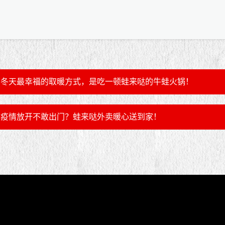
冬天最幸福的取暖方式，是吃一顿蛙来哒的牛蛙火锅！
疫情放开不敢出门？蛙来哒外卖暖心送到家！