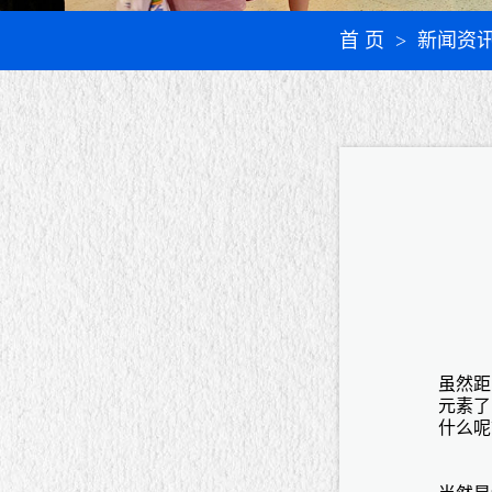
首 页
> 新闻资
虽然距
元素了
什么呢