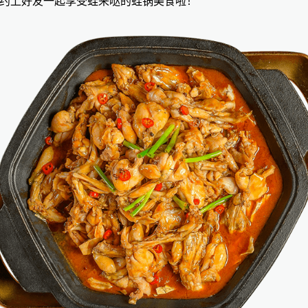
约上好友一起享受
蛙来哒
的蛙锅美食啦！