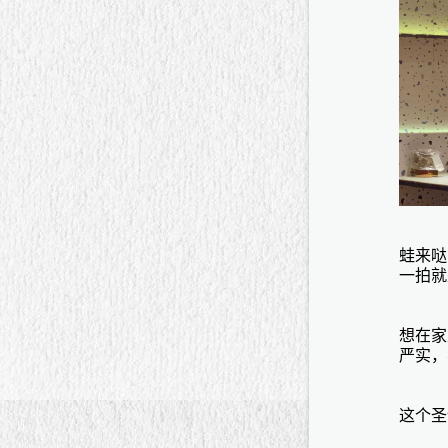
蛙来哒
一拍就
想在家
严实，
这个圣