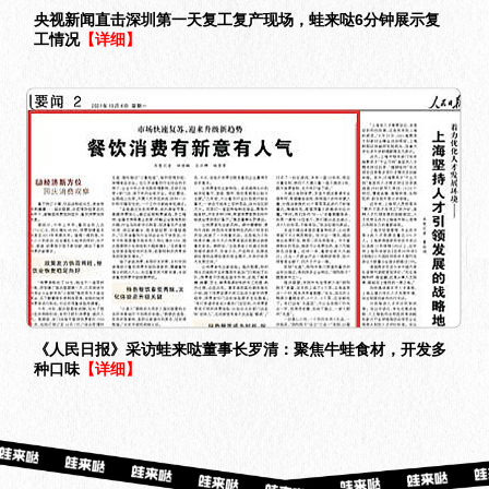
央视新闻直击深圳第一天复工复产现场，蛙来哒6分钟展示复
工情况
【详细】
《人民日报》采访蛙来哒董事长罗清：聚焦牛蛙食材，开发多
种口味
【详细】