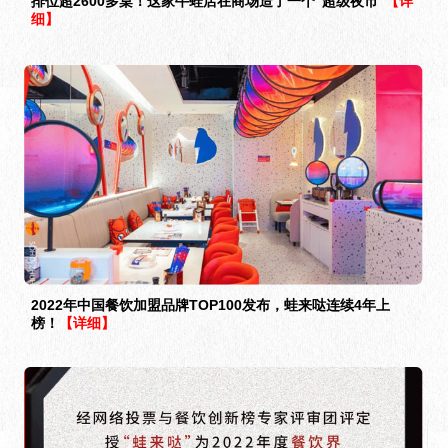
排位超2600多桌！这家牛蛙店在商场造了一个“超级夜市”
【详
细】
2022年中国餐饮加盟品牌TOP100发布，蛙来哒连续4年上
榜！
【详细】