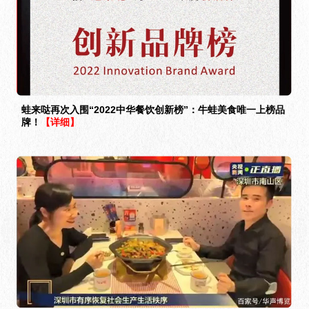
蛙来哒再次入围“2022中华餐饮创新榜”：牛蛙美食唯一上榜品
牌！
【详细】