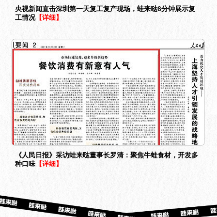
央视新闻直击深圳第一天复工复产现场，蛙来哒6分钟展示复
工情况
【详细】
《人民日报》采访蛙来哒董事长罗清：聚焦牛蛙食材，开发多
种口味
【详细】