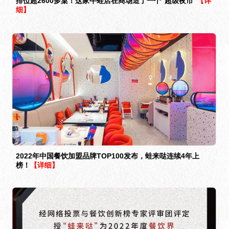
排位超2600多桌！这家牛蛙店在商场造了一个“超级夜市”
【详
细】
2022年中国餐饮加盟品牌TOP100发布，蛙来哒连续4年上
榜！
【详细】