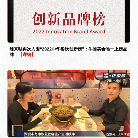
蛙来哒再次入围“2022中华餐饮创新榜”：牛蛙美食唯一上榜品
牌！
【详细】