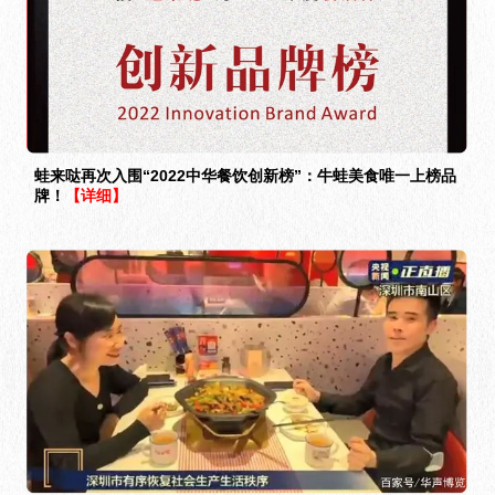
蛙来哒再次入围“2022中华餐饮创新榜”：牛蛙美食唯一上榜品
牌！
【详细】