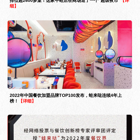
排位超2600多桌！这家牛蛙店在商场造了一个“超级夜市”
【详
细】
2022年中国餐饮加盟品牌TOP100发布，蛙来哒连续4年上
榜！
【详细】