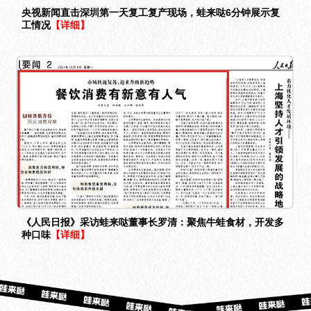
央视新闻直击深圳第一天复工复产现场，蛙来哒6分钟展示复
工情况
【详细】
《人民日报》采访蛙来哒董事长罗清：聚焦牛蛙食材，开发多
种口味
【详细】