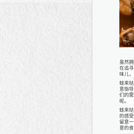
虽然拥
在追寻
味儿，
蛙来哒
意指导
们的需
呢。
蛙来哒
的感受
留意一
意的食