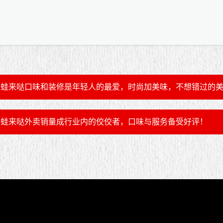
蛙来哒口味和装修是年轻人的最爱，时尚加美味，不想错过的
蛙来哒外卖销量成行业内的佼佼者，口味与服务备受好评！