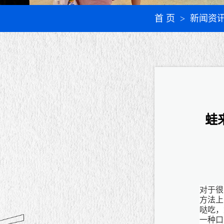
首 页
> 新闻资
蛙
对于很
方法上
哒吃，
一种口