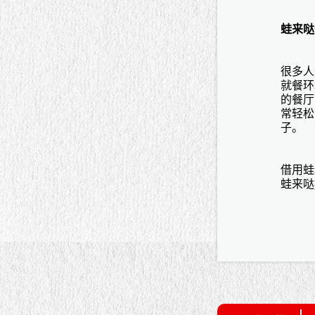
蛙来哒
很多人
就餐环
的餐厅
常轻松
子。
借用蛙
蛙来哒