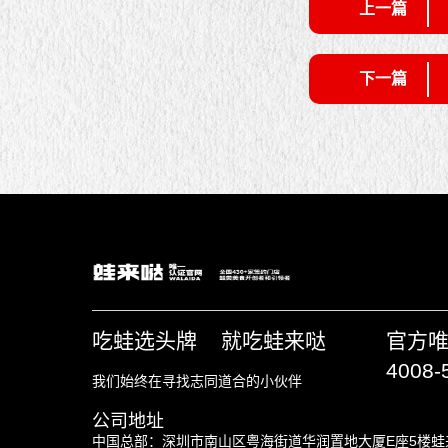
上一篇
下一篇
吃蛙选头牌 就吃蛙来哒
官方
4008-
我们始终在寻找志同道合的小伙伴
公司地址
中国总部：深圳市南山区粤海街道华润置地大厦E座5楼蛙