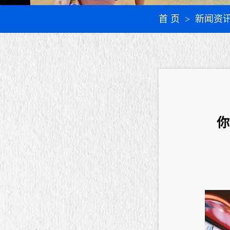
首 页
> 新闻资
你