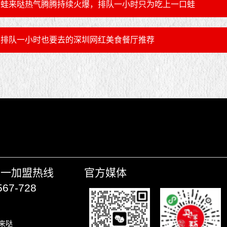
蛙来哒热气腾腾持续火爆，排队一小时只为吃上一口蛙
排队一小时也要去的深圳网红美食餐厅推荐
唯一加盟热线
官方媒体
567-728
来哒