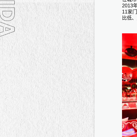
201
11家
比低、