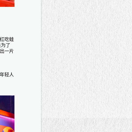
红吃蛙
是为了
出一片
年轻人