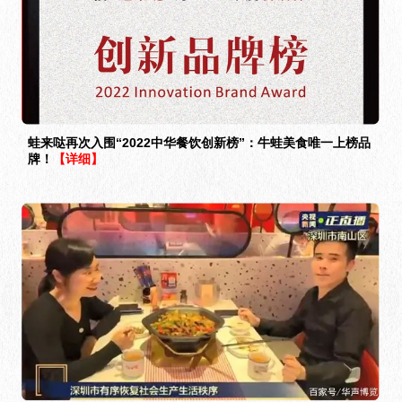
蛙来哒再次入围“2022中华餐饮创新榜”：牛蛙美食唯一上榜品
牌！
【详细】