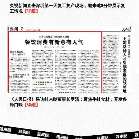
央视新闻直击深圳第一天复工复产现场，蛙来哒6分钟展示复
工情况
【详细】
《人民日报》采访蛙来哒董事长罗清：聚焦牛蛙食材，开发多
种口味
【详细】