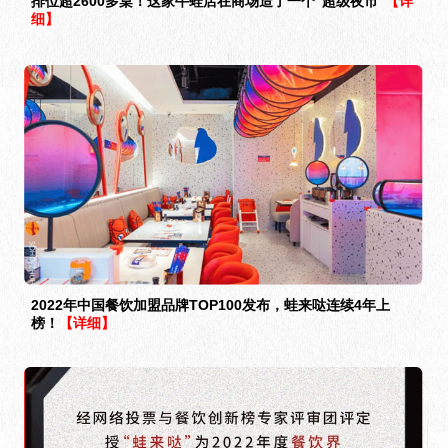
排位超2600多桌！这家牛蛙店在商场造了一个“超级夜市”
【详
细】
2022年中国餐饮加盟品牌TOP100发布，蛙来哒连续4年上
榜！
【详细】