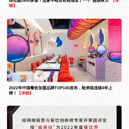
排位超2600多桌！这家牛蛙店在商场造了一个“超级夜市”
【详
细】
2022年中国餐饮加盟品牌TOP100发布，蛙来哒连续4年上
榜！
【详细】