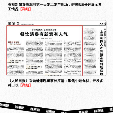
央视新闻直击深圳第一天复工复产现场，蛙来哒6分钟展示复
工情况
【详细】
《人民日报》采访蛙来哒董事长罗清：聚焦牛蛙食材，开发多
种口味
【详细】