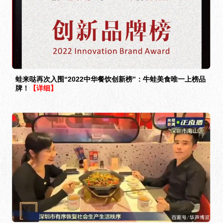
蛙来哒再次入围“2022中华餐饮创新榜”：牛蛙美食唯一上榜品
牌！
【详细】