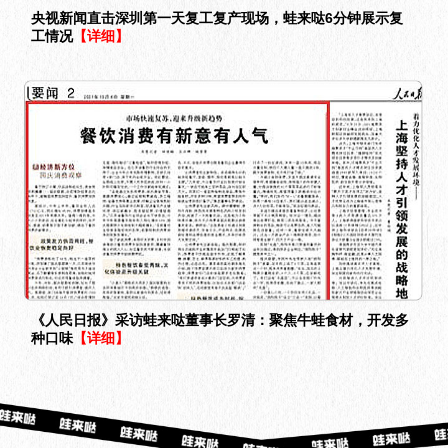
央视新闻直击深圳第一天复工复产现场，蛙来哒6分钟展示复
工情况
【详细】
《人民日报》采访蛙来哒董事长罗清：聚焦牛蛙食材，开发多
种口味
【详细】