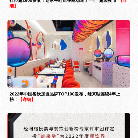
排位超2600多桌！这家牛蛙店在商场造了一个“超级夜市”
【详
细】
2022年中国餐饮加盟品牌TOP100发布，蛙来哒连续4年上
榜！
【详细】