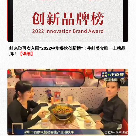
蛙来哒再次入围“2022中华餐饮创新榜”：牛蛙美食唯一上榜品
牌！
【详细】