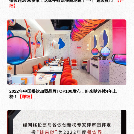
排位超2600多桌！这家牛蛙店在商场造了一个“超级夜市”
【详
细】
2022年中国餐饮加盟品牌TOP100发布，蛙来哒连续4年上
榜！
【详细】