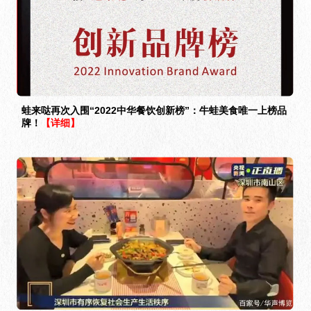
蛙来哒再次入围“2022中华餐饮创新榜”：牛蛙美食唯一上榜品
牌！
【详细】