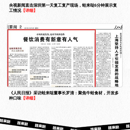
央视新闻直击深圳第一天复工复产现场，蛙来哒6分钟展示复
工情况
【详细】
《人民日报》采访蛙来哒董事长罗清：聚焦牛蛙食材，开发多
种口味
【详细】