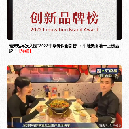
蛙来哒再次入围“2022中华餐饮创新榜”：牛蛙美食唯一上榜品
牌！
【详细】