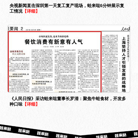
央视新闻直击深圳第一天复工复产现场，蛙来哒6分钟展示复
工情况
【详细】
《人民日报》采访蛙来哒董事长罗清：聚焦牛蛙食材，开发多
种口味
【详细】