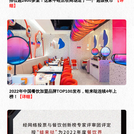
排位超2600多桌！这家牛蛙店在商场造了一个“超级夜市”
【详
细】
2022年中国餐饮加盟品牌TOP100发布，蛙来哒连续4年上
榜！
【详细】