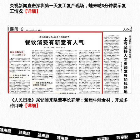
央视新闻直击深圳第一天复工复产现场，蛙来哒6分钟展示复
工情况
【详细】
《人民日报》采访蛙来哒董事长罗清：聚焦牛蛙食材，开发多
种口味
【详细】