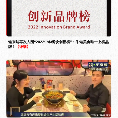
蛙来哒再次入围“2022中华餐饮创新榜”：牛蛙美食唯一上榜品
牌！
【详细】