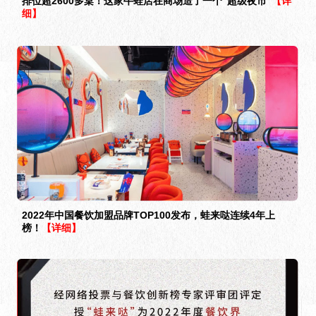
排位超2600多桌！这家牛蛙店在商场造了一个“超级夜市”
【详
细】
2022年中国餐饮加盟品牌TOP100发布，蛙来哒连续4年上
榜！
【详细】