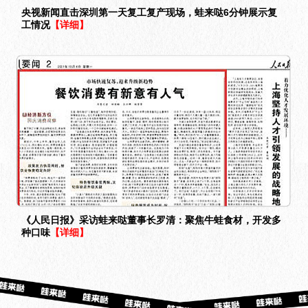
央视新闻直击深圳第一天复工复产现场，蛙来哒6分钟展示复
工情况
【详细】
《人民日报》采访蛙来哒董事长罗清：聚焦牛蛙食材，开发多
种口味
【详细】