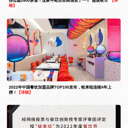
排位超2600多桌！这家牛蛙店在商场造了一个“超级夜市”
【详
细】
2022年中国餐饮加盟品牌TOP100发布，蛙来哒连续4年上
榜！
【详细】