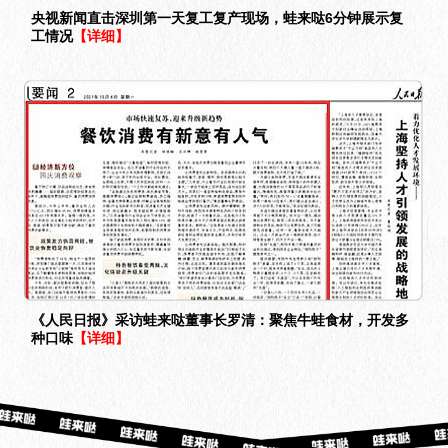
央视新闻直击深圳第一天复工复产现场，蛙来哒6分钟展示复
工情况
【详细】
《人民日报》采访蛙来哒董事长罗清：聚焦牛蛙食材，开发多
种口味
【详细】