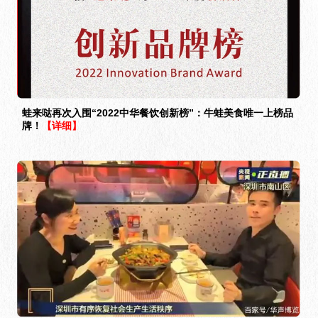
蛙来哒再次入围“2022中华餐饮创新榜”：牛蛙美食唯一上榜品
牌！
【详细】