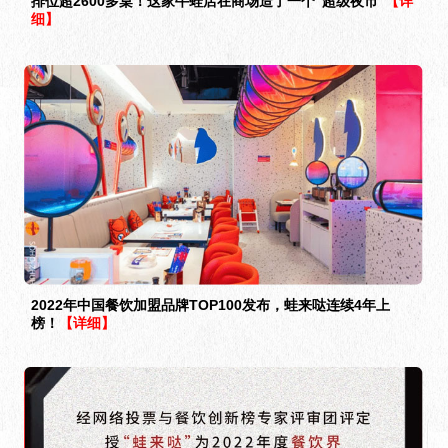
排位超2600多桌！这家牛蛙店在商场造了一个“超级夜市”
【详
细】
2022年中国餐饮加盟品牌TOP100发布，蛙来哒连续4年上
榜！
【详细】