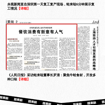
央视新闻直击深圳第一天复工复产现场，蛙来哒6分钟展示复
工情况
【详细】
《人民日报》采访蛙来哒董事长罗清：聚焦牛蛙食材，开发多
种口味
【详细】