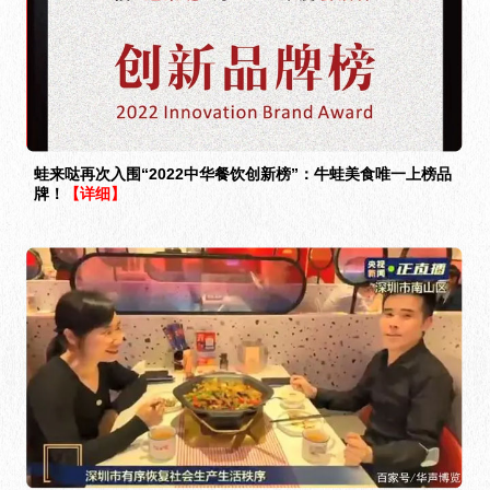
蛙来哒再次入围“2022中华餐饮创新榜”：牛蛙美食唯一上榜品
牌！
【详细】