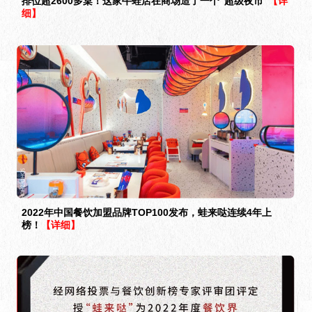
排位超2600多桌！这家牛蛙店在商场造了一个“超级夜市”
【详
细】
2022年中国餐饮加盟品牌TOP100发布，蛙来哒连续4年上
榜！
【详细】