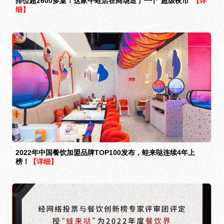
排位超2600多桌！这家牛蛙店在商场造了一个“超级夜市”
【详
细】
2022年中国餐饮加盟品牌TOP100发布，蛙来哒连续4年上
榜！
【详细】