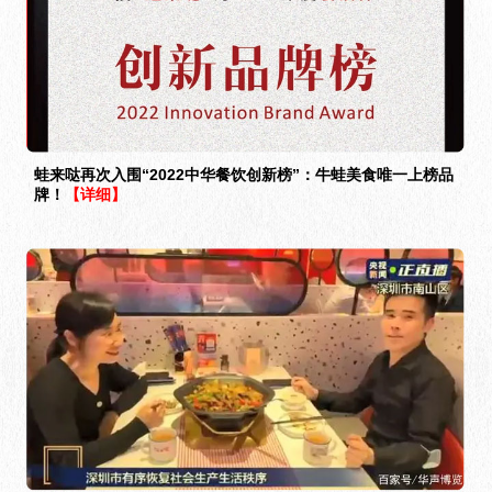
蛙来哒再次入围“2022中华餐饮创新榜”：牛蛙美食唯一上榜品
牌！
【详细】