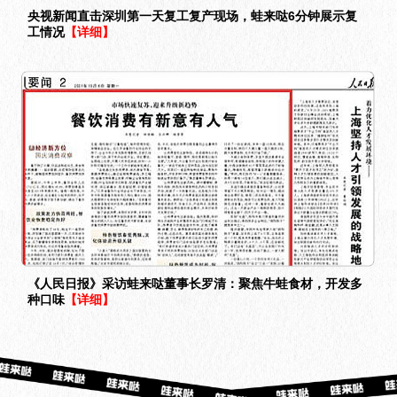
央视新闻直击深圳第一天复工复产现场，蛙来哒6分钟展示复
工情况
【详细】
《人民日报》采访蛙来哒董事长罗清：聚焦牛蛙食材，开发多
种口味
【详细】