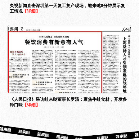
央视新闻直击深圳第一天复工复产现场，蛙来哒6分钟展示复
工情况
【详细】
《人民日报》采访蛙来哒董事长罗清：聚焦牛蛙食材，开发多
种口味
【详细】