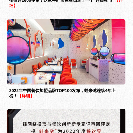
排位超2600多桌！这家牛蛙店在商场造了一个“超级夜市”
【详
细】
2022年中国餐饮加盟品牌TOP100发布，蛙来哒连续4年上
榜！
【详细】