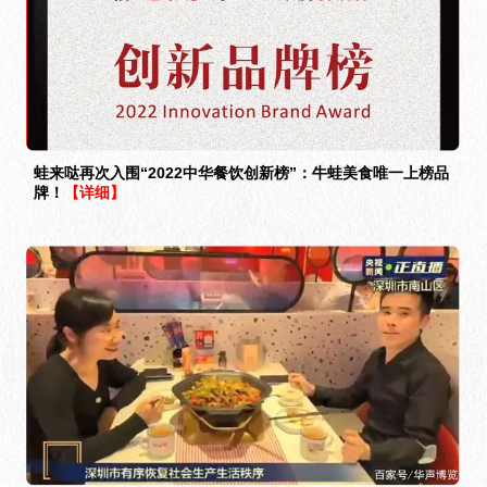
蛙来哒再次入围“2022中华餐饮创新榜”：牛蛙美食唯一上榜品
牌！
【详细】