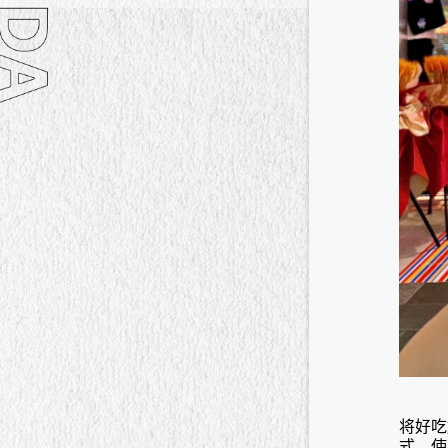
将好吃
式，使