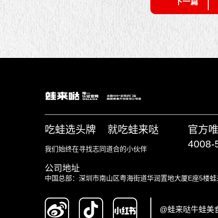
下一篇
吃蛙选头牌 就吃蛙来哒
官方
4008-
我们始终在寻找志同道合的小伙伴
公司地址
中国总部：深圳市南山区粤海街道华润置地大厦E座5楼蛙
@蛙来哒牛蛙美