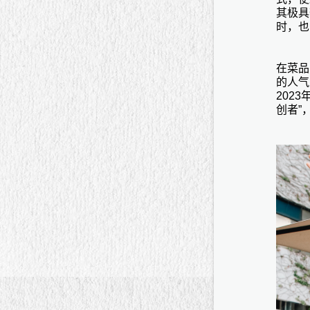
其极具
时，也
在菜品
的人气
202
创者”