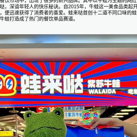
餐饮市场中，出现了很多的新兴品牌。其中以牛蛙为主题的网红
哒，深谙年轻人的快乐秘诀。
自
2015年，牛蛙这一美食品类起
，便迅速获得了消费者的喜爱。
蛙来哒
首创十二道不同口味的蛙
牛蛙打造成了热门的餐饮单品赛道。