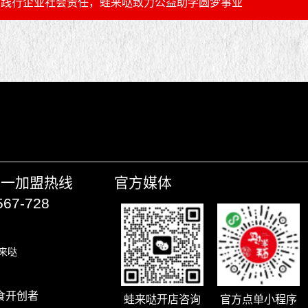
践行企业社会责任，蛙来哒致力公益助学圆梦事业
唯一加盟热线
官方媒体
567-728
来哒
食开创者
蛙来哒开店咨询
官方点单小程序