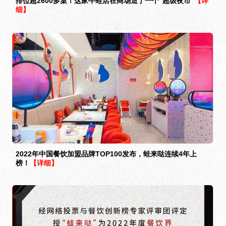
排位超2600多桌！这家牛蛙店在商场造了一个“超级夜市”
【详
细】
2022年中国餐饮加盟品牌TOP100发布，蛙来哒连续4年上
榜！
【详细】