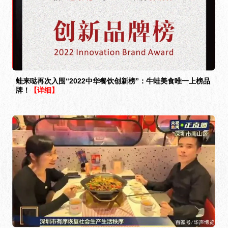
蛙来哒再次入围“2022中华餐饮创新榜”：牛蛙美食唯一上榜品
牌！
【详细】