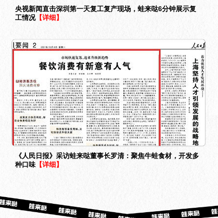
央视新闻直击深圳第一天复工复产现场，蛙来哒6分钟展示复
工情况
【详细】
《人民日报》采访蛙来哒董事长罗清：聚焦牛蛙食材，开发多
种口味
【详细】