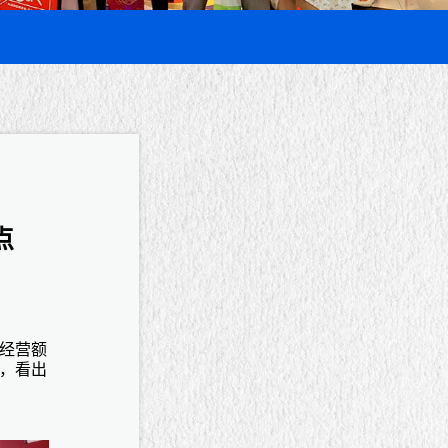
点
经营额
，看出