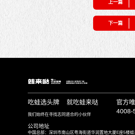
上一篇
下一篇
吃蛙选头牌 就吃蛙来哒
官方
4008-
我们始终在寻找志同道合的小伙伴
公司地址
中国总部：深圳市南山区粤海街道华润置地大厦E座5楼蛙