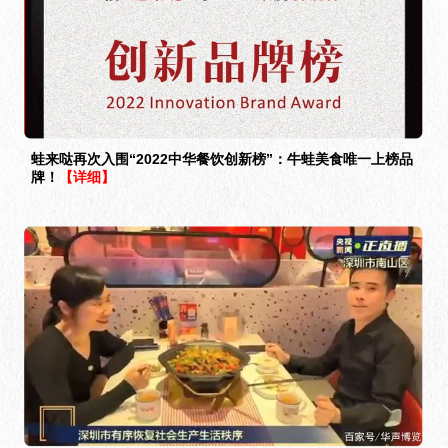
蛙来哒再次入围“2022中华餐饮创新榜”：牛蛙美食唯一上榜品
牌！
【详细】