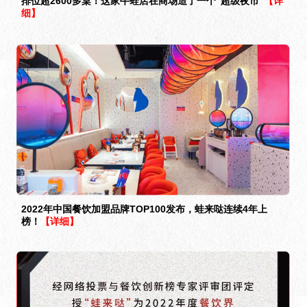
排位超2600多桌！这家牛蛙店在商场造了一个“超级夜市”
【详
细】
2022年中国餐饮加盟品牌TOP100发布，蛙来哒连续4年上
榜！
【详细】