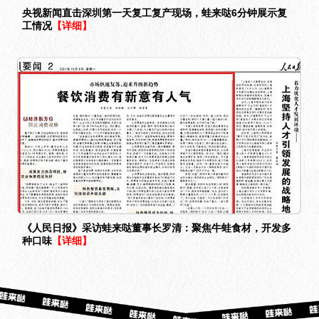
央视新闻直击深圳第一天复工复产现场，蛙来哒6分钟展示复
工情况
【详细】
《人民日报》采访蛙来哒董事长罗清：聚焦牛蛙食材，开发多
种口味
【详细】