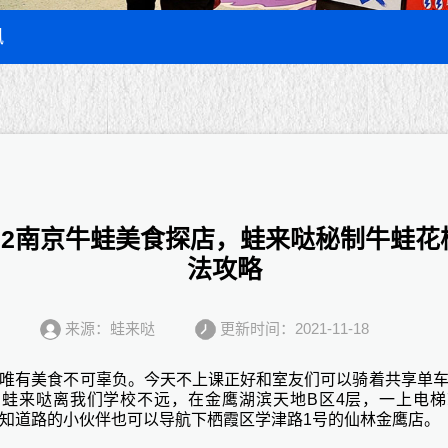
讯
022南京牛蛙美食探店，蛙来哒秘制牛蛙花
法攻略
来源：蛙来哒
更新时间：2021-11-18
唯有美食不可辜负。今天不上课正好和室友们可以骑着共享单
。蛙来哒离我们学校不远，在金鹰湖滨天地
B区4层，一上电
知道路的小伙伴也可以导航下栖霞区学津路1号的仙林金鹰店。