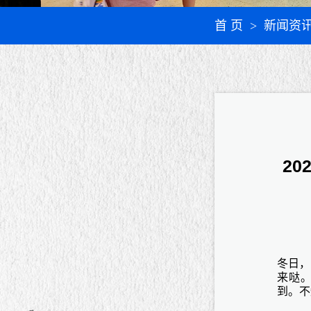
首 页
> 新闻资
2
冬日，
来哒
到。不