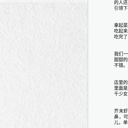
的人还
引领下
拿起菜
吃起来
吃完了
我们一
甜甜的
不错。
店里的
里面是
千少女
芥末
鼻，
儿，单