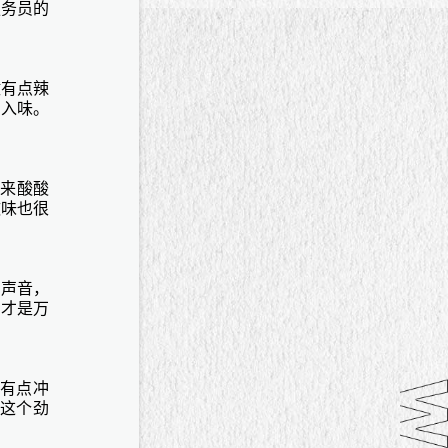
服务员的
微有点辣
别入味。
起来酸酸
滋味也很
的声音，
它才是万
道有点冲
这个劲