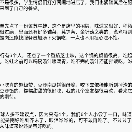
不是很多，学生情侣们打打闹闹地进店了，我们也紧随其后在
来到了自己的餐桌。
单先点了一份紫苏牛蛙，这个是店里的招牌，味道又很好，稍
很过瘾，里面还有好多辅菜，莴笋条、金针菇之类的，煮煮特
蛙肉还能找服务员加汤下火锅吃，一点也不用担心吃不饱。
行有
6个人，还点了一个番茄芝士味，这个锅的颜值很高，吃
。吃蛙之前可以喝碗汤汁暖暖胃，吃不完的汤汁还能拌饭吃，
小吃真的超级赞，豆沙南瓜饼很酥脆，咬下去依稀能听到掉渣
豆沙馅的，糯糯甜甜的很好吃，我的几个室友都很喜欢，看来
的期待。
虾球人多不建议点，因为只有
4个，我们6个人小尝了一口，味
可能是刚好吃到芥末了，眼泪哗哗的，可不敢再吃了。不过过了
从味道来说还是蛮好吃的。