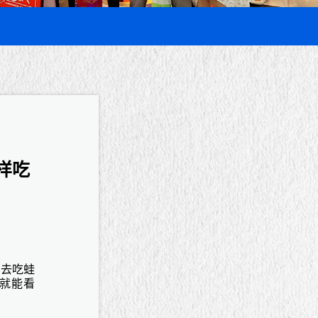
样吃
车去吃蛙
梯就能看