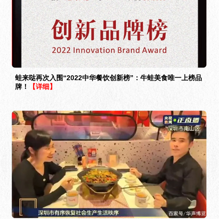
蛙来哒再次入围“2022中华餐饮创新榜”：牛蛙美食唯一上榜品
牌！
【详细】