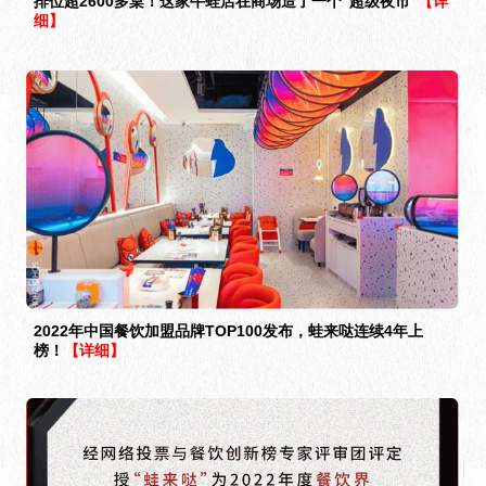
排位超2600多桌！这家牛蛙店在商场造了一个“超级夜市”
【详
细】
2022年中国餐饮加盟品牌TOP100发布，蛙来哒连续4年上
榜！
【详细】