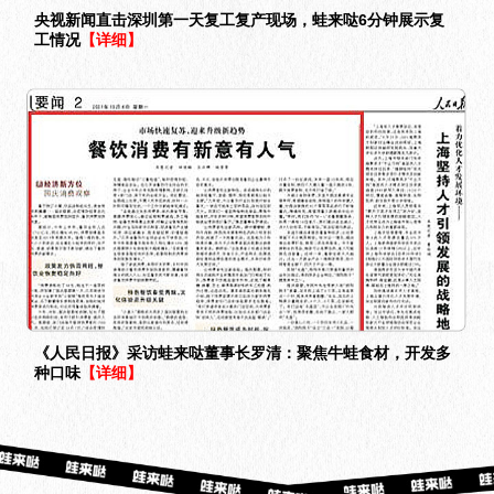
央视新闻直击深圳第一天复工复产现场，蛙来哒6分钟展示复
工情况
【详细】
《人民日报》采访蛙来哒董事长罗清：聚焦牛蛙食材，开发多
种口味
【详细】