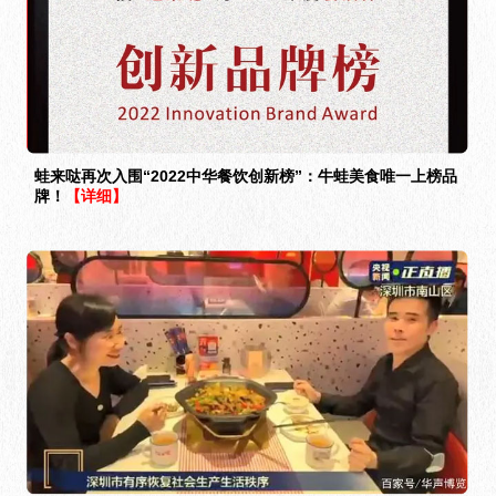
蛙来哒再次入围“2022中华餐饮创新榜”：牛蛙美食唯一上榜品
牌！
【详细】