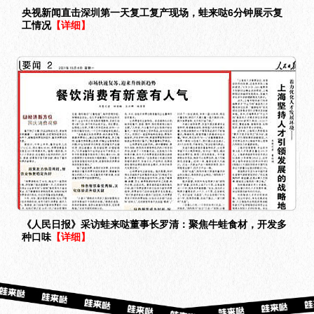
央视新闻直击深圳第一天复工复产现场，蛙来哒6分钟展示复
工情况
【详细】
《人民日报》采访蛙来哒董事长罗清：聚焦牛蛙食材，开发多
种口味
【详细】