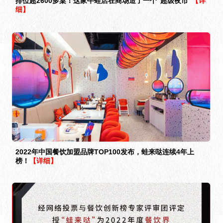
排位超2600多桌！这家牛蛙店在商场造了一个“超级夜市”
【详
细】
2022年中国餐饮加盟品牌TOP100发布，蛙来哒连续4年上
榜！
【详细】