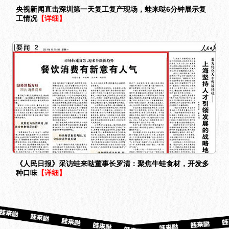
央视新闻直击深圳第一天复工复产现场，蛙来哒6分钟展示复
工情况
【详细】
《人民日报》采访蛙来哒董事长罗清：聚焦牛蛙食材，开发多
种口味
【详细】