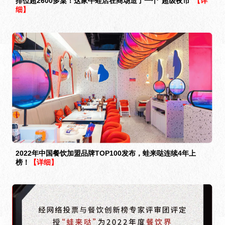
排位超2600多桌！这家牛蛙店在商场造了一个“超级夜市”
【详
细】
2022年中国餐饮加盟品牌TOP100发布，蛙来哒连续4年上
榜！
【详细】