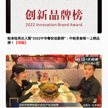
蛙来哒再次入围“2022中华餐饮创新榜”：牛蛙美食唯一上榜品
牌！
【详细】