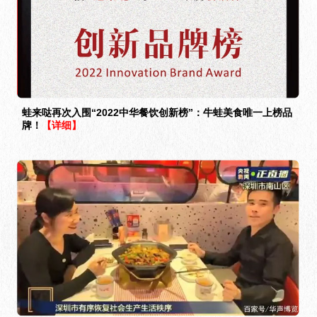
蛙来哒再次入围“2022中华餐饮创新榜”：牛蛙美食唯一上榜品
牌！
【详细】