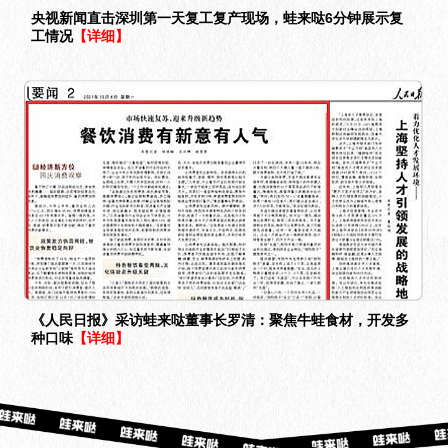
央视新闻直击深圳第一天复工复产现场，蛙来哒6分钟展示复
工情况
【详细】
《人民日报》采访蛙来哒董事长罗清：聚焦牛蛙食材，开发多
种口味
【详细】