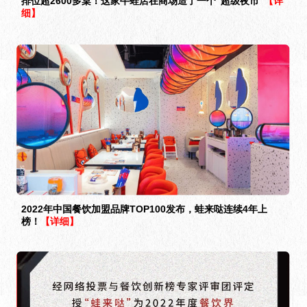
排位超2600多桌！这家牛蛙店在商场造了一个“超级夜市”
【详
细】
2022年中国餐饮加盟品牌TOP100发布，蛙来哒连续4年上
榜！
【详细】