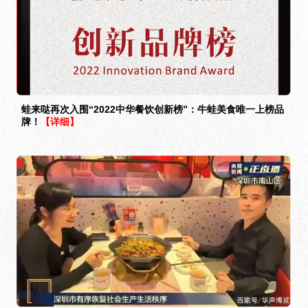
蛙来哒再次入围“2022中华餐饮创新榜”：牛蛙美食唯一上榜品
牌！
【详细】