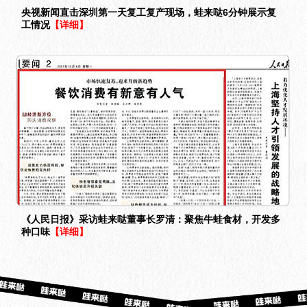
央视新闻直击深圳第一天复工复产现场，蛙来哒6分钟展示复
工情况
【详细】
《人民日报》采访蛙来哒董事长罗清：聚焦牛蛙食材，开发多
种口味
【详细】