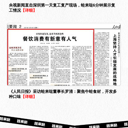
央视新闻直击深圳第一天复工复产现场，蛙来哒6分钟展示复
工情况
【详细】
《人民日报》采访蛙来哒董事长罗清：聚焦牛蛙食材，开发多
种口味
【详细】