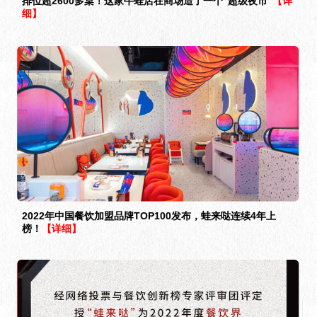
排位超2600多桌！这家牛蛙店在商场造了一个“超级夜市”
【详
细】
2022年中国餐饮加盟品牌TOP100发布，蛙来哒连续4年上
榜！
【详细】