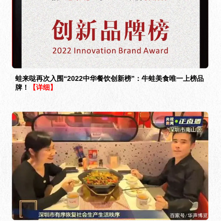
蛙来哒再次入围“2022中华餐饮创新榜”：牛蛙美食唯一上榜品
牌！
【详细】