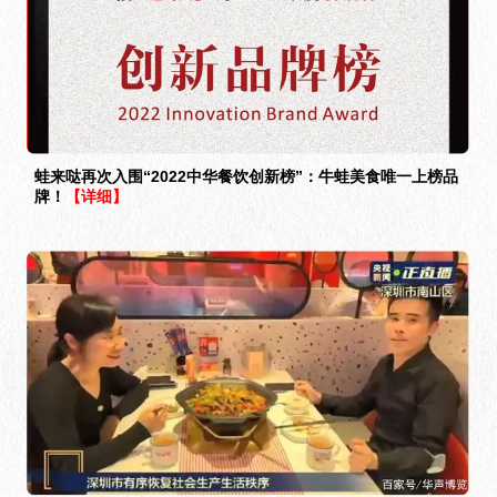
蛙来哒再次入围“2022中华餐饮创新榜”：牛蛙美食唯一上榜品
牌！
【详细】