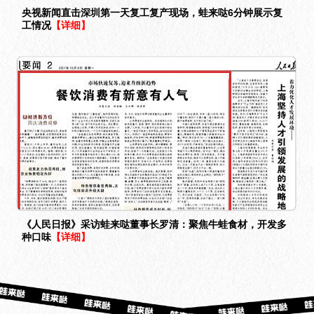
央视新闻直击深圳第一天复工复产现场，蛙来哒6分钟展示复
工情况
【详细】
《人民日报》采访蛙来哒董事长罗清：聚焦牛蛙食材，开发多
种口味
【详细】