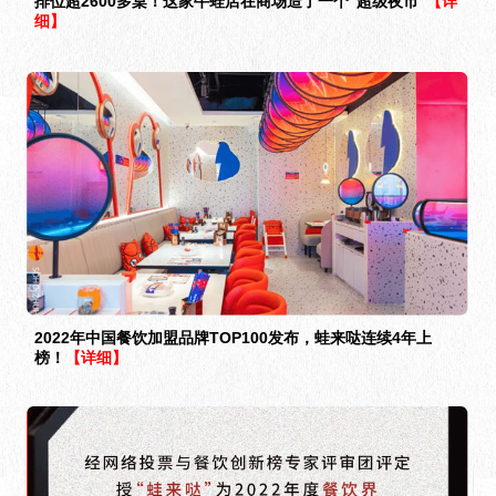
排位超2600多桌！这家牛蛙店在商场造了一个“超级夜市”
【详
细】
2022年中国餐饮加盟品牌TOP100发布，蛙来哒连续4年上
榜！
【详细】