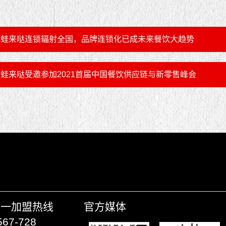
蛙来哒连锁辐射全国，品牌连锁化已成未来餐饮大趋势
蛙来哒受邀参加2021首届中国餐饮供应链与新零售峰会
唯一加盟热线
官方媒体
567-728