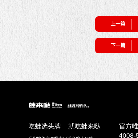
上一篇
下一篇
吃蛙选头牌 就吃蛙来哒
官方
4008-